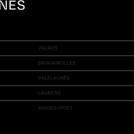
INES
VALROS
BRUGAIROLLES
VALFLAUNÈS
LAURENS
AIGUES-VIVES