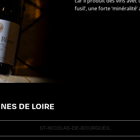
car il produit des vins avec
fusil’, une forte ‘minéralité’
NES DE LOIRE
ST-NICOLAS-DE-BOURGUEIL