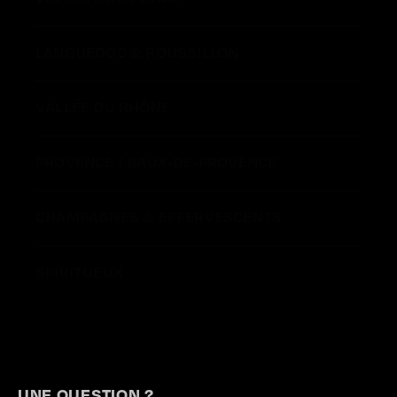
LANGUEDOC & ROUSSILLON
VALLÉE DU RHÔNE
PROVENCE / BAUX-DE-PROVENCE
CHAMPAGNES & EFFERVESCENTS
SPIRITUEUX
UNE QUESTION ?